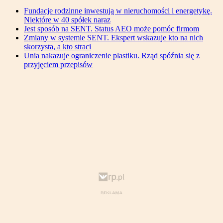
Fundacje rodzinne inwestują w nieruchomości i energetykę.
Niektóre w 40 spółek naraz
Jest sposób na SENT. Status AEO może pomóc firmom
Zmiany w systemie SENT. Ekspert wskazuje kto na nich
skorzysta, a kto straci
Unia nakazuje ograniczenie plastiku. Rząd spóźnia się z
przyjęciem przepisów