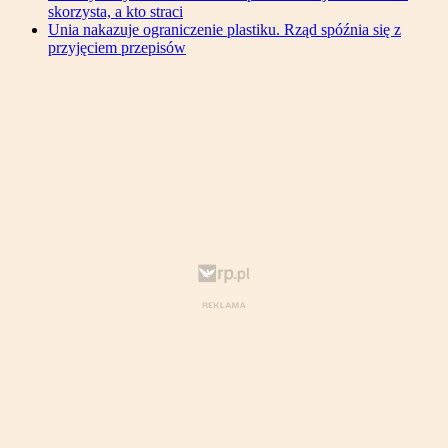
skorzysta, a kto straci
Unia nakazuje ograniczenie plastiku. Rząd spóźnia się z
przyjęciem przepisów