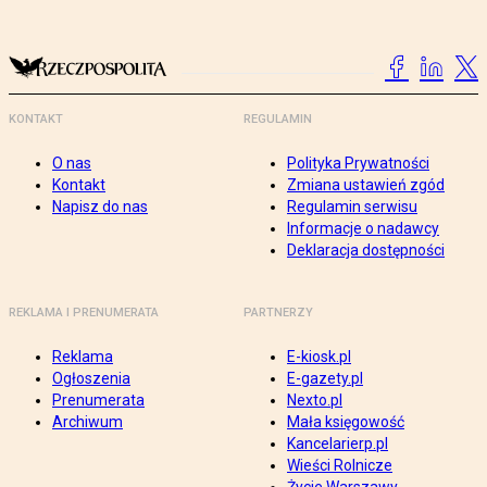
KONTAKT
REGULAMIN
O nas
Polityka Prywatności
Kontakt
Zmiana ustawień zgód
Napisz do nas
Regulamin serwisu
Informacje o nadawcy
Deklaracja dostępności
REKLAMA I PRENUMERATA
PARTNERZY
Reklama
E-kiosk.pl
Ogłoszenia
E-gazety.pl
Prenumerata
Nexto.pl
Archiwum
Mała księgowość
Kancelarierp.pl
Wieści Rolnicze