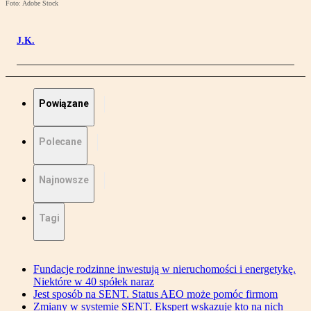
Foto: Adobe Stock
J.K.
Powiązane
Polecane
Najnowsze
Tagi
Fundacje rodzinne inwestują w nieruchomości i energetykę.
Niektóre w 40 spółek naraz
Jest sposób na SENT. Status AEO może pomóc firmom
Zmiany w systemie SENT. Ekspert wskazuje kto na nich