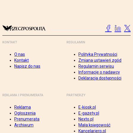
KONTAKT
REGULAMIN
O nas
Polityka Prywatności
Kontakt
Zmiana ustawień zgód
Napisz do nas
Regulamin serwisu
Informacje o nadawcy
Deklaracja dostępności
REKLAMA I PRENUMERATA
PARTNERZY
Reklama
E-kiosk.pl
Ogłoszenia
E-gazety.pl
Prenumerata
Nexto.pl
Archiwum
Mała księgowość
Kancelarierp.pl