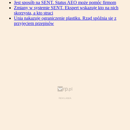
Jest sposób na SENT. Status AEO może pomóc firmom
Zmiany w systemie SENT. Ekspert wskazuje kto na nich
skorzysta, a kto straci
Unia nakazuje ograniczenie plastiku. Rząd spóźnia się z
przyjęciem przepisów