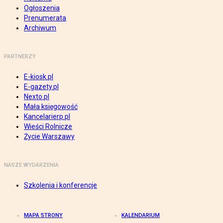
Ogłoszenia
Prenumerata
Archiwum
PARTNERZY
E-kiosk.pl
E-gazety.pl
Nexto.pl
Mała księgowość
Kancelarierp.pl
Wieści Rolnicze
Życie Warszawy
NASZE WYDARZENIA
Szkolenia i konferencje
MAPA STRONY
KALENDARIUM