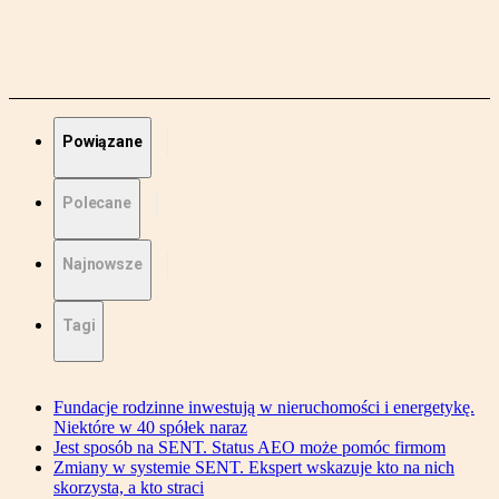
Powiązane
Polecane
Najnowsze
Tagi
Fundacje rodzinne inwestują w nieruchomości i energetykę.
Niektóre w 40 spółek naraz
Jest sposób na SENT. Status AEO może pomóc firmom
Zmiany w systemie SENT. Ekspert wskazuje kto na nich
skorzysta, a kto straci