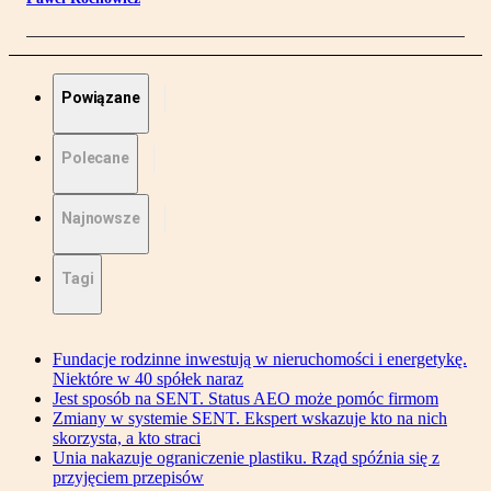
Powiązane
Polecane
Najnowsze
Tagi
Fundacje rodzinne inwestują w nieruchomości i energetykę.
Niektóre w 40 spółek naraz
Jest sposób na SENT. Status AEO może pomóc firmom
Zmiany w systemie SENT. Ekspert wskazuje kto na nich
skorzysta, a kto straci
Unia nakazuje ograniczenie plastiku. Rząd spóźnia się z
przyjęciem przepisów