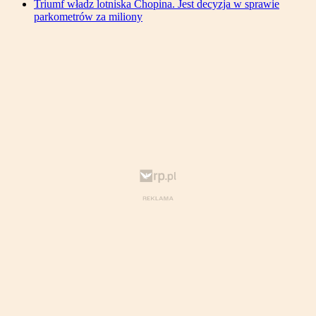
Triumf władz lotniska Chopina. Jest decyzja w sprawie
parkometrów za miliony