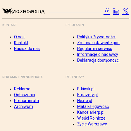
KONTAKT
REGULAMIN
O nas
Polityka Prywatności
Kontakt
Zmiana ustawień zgód
Napisz do nas
Regulamin serwisu
Informacje o nadawcy
Deklaracja dostępności
REKLAMA I PRENUMERATA
PARTNERZY
Reklama
E-kiosk.pl
Ogłoszenia
E-gazety.pl
Prenumerata
Nexto.pl
Archiwum
Mała księgowość
Kancelarierp.pl
Wieści Rolnicze
Życie Warszawy