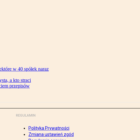
ektóre w 40 spółek naraz
ta, a kto straci
ęciem przepisów
REGULAMIN
Polityka Prywatności
Zmiana ustawień zgód