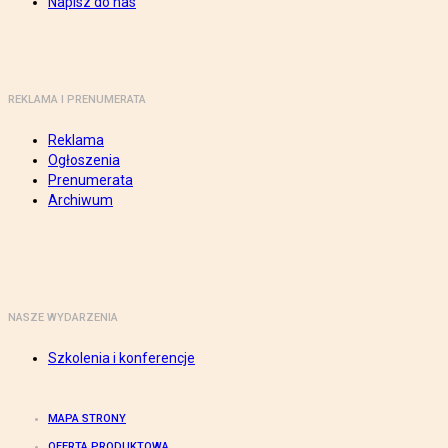
Napisz do nas
REKLAMA I PRENUMERATA
Reklama
Ogłoszenia
Prenumerata
Archiwum
NASZE WYDARZENIA
Szkolenia i konferencje
MAPA STRONY
OFERTA PRODUKTOWA