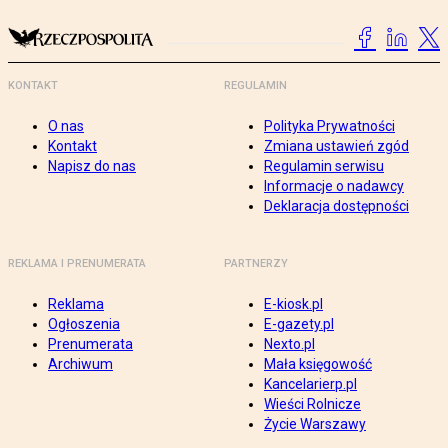
KONTAKT
REGULAMIN
O nas
Polityka Prywatności
Kontakt
Zmiana ustawień zgód
Napisz do nas
Regulamin serwisu
Informacje o nadawcy
Deklaracja dostępności
REKLAMA I PRENUMERATA
PARTNERZY
Reklama
E-kiosk.pl
Ogłoszenia
E-gazety.pl
Prenumerata
Nexto.pl
Archiwum
Mała księgowość
Kancelarierp.pl
Wieści Rolnicze
Życie Warszawy