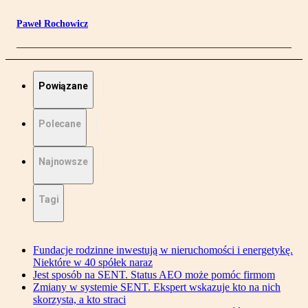
Paweł Rochowicz
Powiązane
Polecane
Najnowsze
Tagi
Fundacje rodzinne inwestują w nieruchomości i energetykę.
Niektóre w 40 spółek naraz
Jest sposób na SENT. Status AEO może pomóc firmom
Zmiany w systemie SENT. Ekspert wskazuje kto na nich
skorzysta, a kto straci