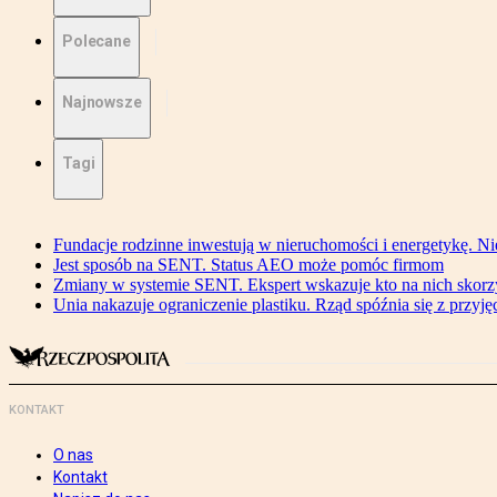
Polecane
Najnowsze
Tagi
Fundacje rodzinne inwestują w nieruchomości i energetykę. Ni
Jest sposób na SENT. Status AEO może pomóc firmom
Zmiany w systemie SENT. Ekspert wskazuje kto na nich skorzys
Unia nakazuje ograniczenie plastiku. Rząd spóźnia się z przyj
KONTAKT
O nas
Kontakt