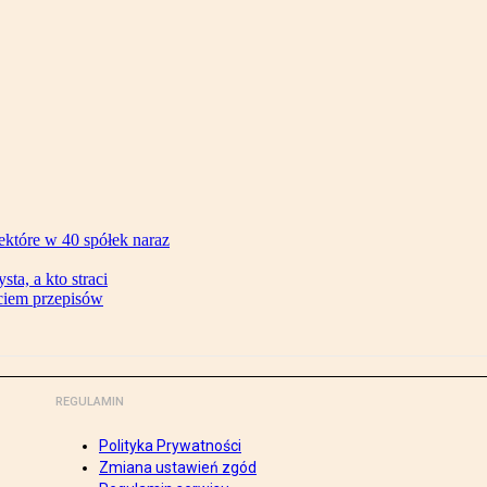
ektóre w 40 spółek naraz
ta, a kto straci
ęciem przepisów
REGULAMIN
Polityka Prywatności
Zmiana ustawień zgód