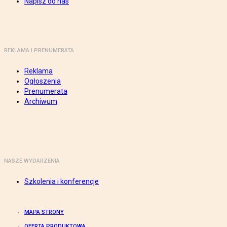
Napisz do nas
REKLAMA I PRENUMERATA
Reklama
Ogłoszenia
Prenumerata
Archiwum
NASZE WYDARZENIA
Szkolenia i konferencje
MAPA STRONY
OFERTA PRODUKTOWA