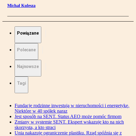
Michał Kulesza
Powiązane
Polecane
Najnowsze
Tagi
Fundacje rodzinne inwestują w nieruchomości i energetykę.
Niektóre w 40 spółek naraz
Jest sposób na SENT. Status AEO może pomóc firmom
Zmiany w systemie SENT. Ekspert wskazuje kto na nich
skorzysta, a kto straci
Unia nakazuje ograniczenie plastiku. Rząd spóźnia się z