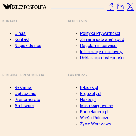
KONTAKT
REGULAMIN
O nas
Polityka Prywatności
Kontakt
Zmiana ustawień zgód
Napisz do nas
Regulamin serwisu
Informacje o nadawcy
Deklaracja dostępności
REKLAMA I PRENUMERATA
PARTNERZY
Reklama
E-kiosk.pl
Ogłoszenia
E-gazety.pl
Prenumerata
Nexto.pl
Archiwum
Mała księgowość
Kancelarierp.pl
Wieści Rolnicze
Życie Warszawy