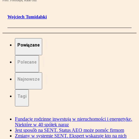
Foto: Fotorzepa, Rafał Guz
Wojciech Tumidalski
Powiązane
Polecane
Najnowsze
Tagi
Fundacje rodzinne inwestują w nieruchomości i energetykę.
Niektóre w 40 spółek naraz
Jest sposób na SENT. Status AEO może pomóc firmom
Zmiany w systemie SENT. Ekspert wskazuje kto na nich