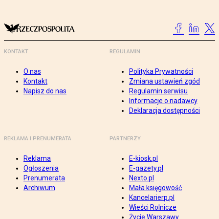
KONTAKT
REGULAMIN
O nas
Polityka Prywatności
Kontakt
Zmiana ustawień zgód
Napisz do nas
Regulamin serwisu
Informacje o nadawcy
Deklaracja dostępności
REKLAMA I PRENUMERATA
PARTNERZY
Reklama
E-kiosk.pl
Ogłoszenia
E-gazety.pl
Prenumerata
Nexto.pl
Archiwum
Mała księgowość
Kancelarierp.pl
Wieści Rolnicze
Życie Warszawy