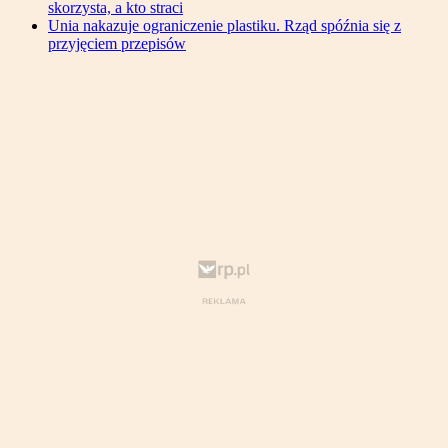
skorzysta, a kto straci
Unia nakazuje ograniczenie plastiku. Rząd spóźnia się z
przyjęciem przepisów