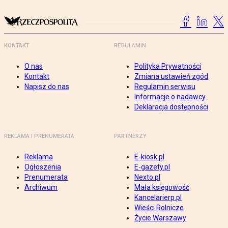
KONTAKT
REGULAMIN
O nas
Polityka Prywatności
Kontakt
Zmiana ustawień zgód
Napisz do nas
Regulamin serwisu
Informacje o nadawcy
Deklaracja dostępności
REKLAMA I PRENUMERATA
PARTNERZY
Reklama
E-kiosk.pl
Ogłoszenia
E-gazety.pl
Prenumerata
Nexto.pl
Archiwum
Mała księgowość
Kancelarierp.pl
Wieści Rolnicze
Życie Warszawy