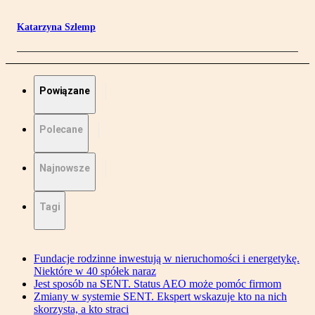
Katarzyna Szlemp
Powiązane
Polecane
Najnowsze
Tagi
Fundacje rodzinne inwestują w nieruchomości i energetykę.
Niektóre w 40 spółek naraz
Jest sposób na SENT. Status AEO może pomóc firmom
Zmiany w systemie SENT. Ekspert wskazuje kto na nich
skorzysta, a kto straci