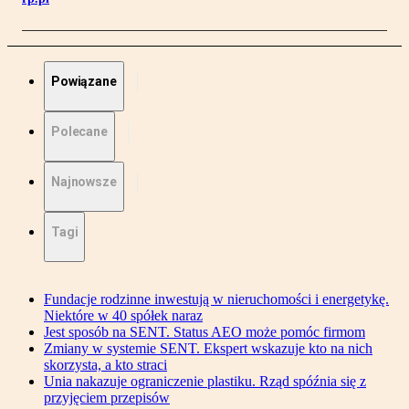
Powiązane
Polecane
Najnowsze
Tagi
Fundacje rodzinne inwestują w nieruchomości i energetykę.
Niektóre w 40 spółek naraz
Jest sposób na SENT. Status AEO może pomóc firmom
Zmiany w systemie SENT. Ekspert wskazuje kto na nich
skorzysta, a kto straci
Unia nakazuje ograniczenie plastiku. Rząd spóźnia się z
przyjęciem przepisów