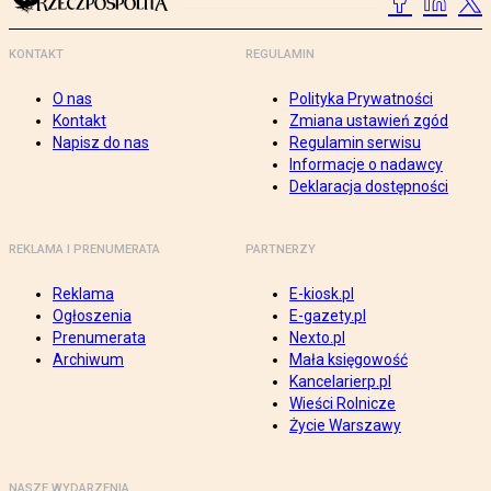
KONTAKT
REGULAMIN
O nas
Polityka Prywatności
Kontakt
Zmiana ustawień zgód
Napisz do nas
Regulamin serwisu
Informacje o nadawcy
Deklaracja dostępności
REKLAMA I PRENUMERATA
PARTNERZY
Reklama
E-kiosk.pl
Ogłoszenia
E-gazety.pl
Prenumerata
Nexto.pl
Archiwum
Mała księgowość
Kancelarierp.pl
Wieści Rolnicze
Życie Warszawy
NASZE WYDARZENIA