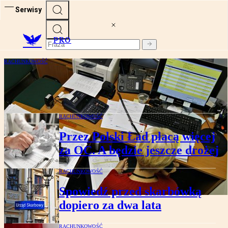
Serwisy
PRO
RACHUNKOWOŚĆ
Czy dojdzie do ponownego
licencjonowania zawodu księgowego
RACHUNKOWOŚĆ
Przez Polski Ład płacą więcej
za OC. A będzie jeszcze drożej
RACHUNKOWOŚĆ
Spowiedź przed skarbówką
dopiero za dwa lata
RACHUNKOWOŚĆ