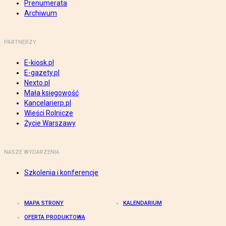
Prenumerata
Archiwum
PARTNERZY
E-kiosk.pl
E-gazety.pl
Nexto.pl
Mała księgowość
Kancelarierp.pl
Wieści Rolnicze
Życie Warszawy
NASZE WYDARZENIA
Szkolenia i konferencje
MAPA STRONY
KALENDARIUM
OFERTA PRODUKTOWA