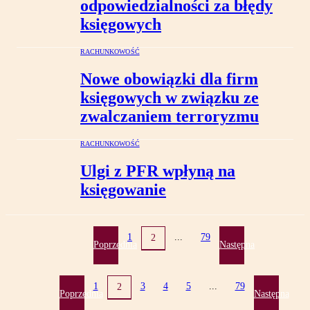
odpowiedzialności za błędy
księgowych
RACHUNKOWOŚĆ
Nowe obowiązki dla firm
księgowych w związku ze
zwalczaniem terroryzmu
RACHUNKOWOŚĆ
Ulgi z PFR wpłyną na
księgowanie
1
...
79
2
Poprzednia
Następna
1
3
4
5
...
79
2
Poprzednia
Następna