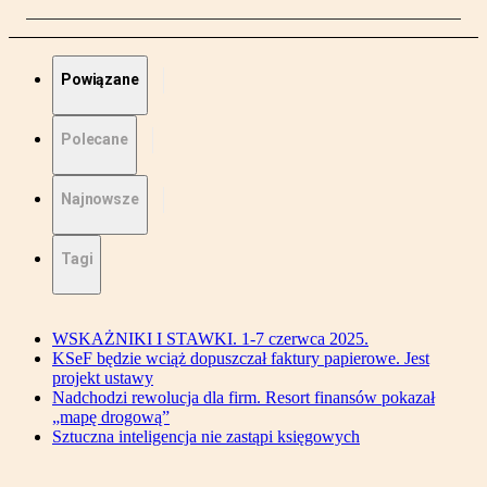
Powiązane
Polecane
Najnowsze
Tagi
WSKAŻNIKI I STAWKI. 1-7 czerwca 2025.
KSeF będzie wciąż dopuszczał faktury papierowe. Jest
projekt ustawy
Nadchodzi rewolucja dla firm. Resort finansów pokazał
„mapę drogową”
Sztuczna inteligencja nie zastąpi księgowych