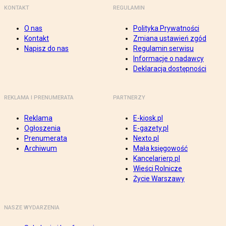
KONTAKT
REGULAMIN
O nas
Polityka Prywatności
Kontakt
Zmiana ustawień zgód
Napisz do nas
Regulamin serwisu
Informacje o nadawcy
Deklaracja dostępności
REKLAMA I PRENUMERATA
PARTNERZY
Reklama
E-kiosk.pl
Ogłoszenia
E-gazety.pl
Prenumerata
Nexto.pl
Archiwum
Mała księgowość
Kancelarierp.pl
Wieści Rolnicze
Życie Warszawy
NASZE WYDARZENIA