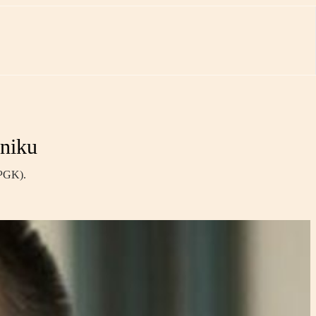
yniku
(PGK).