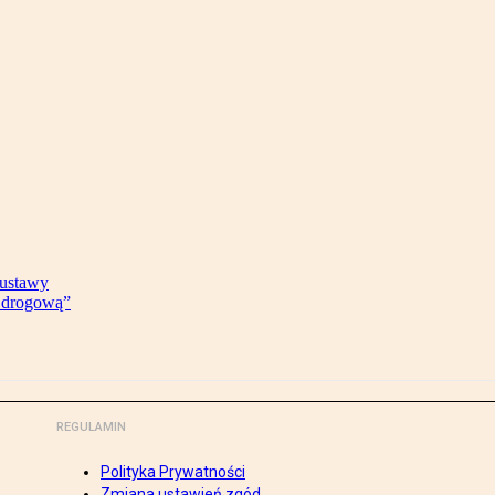
 ustawy
ę drogową”
REGULAMIN
Polityka Prywatności
Zmiana ustawień zgód