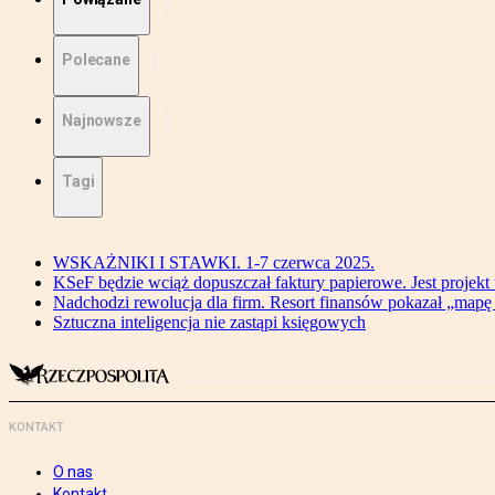
Polecane
Najnowsze
Tagi
WSKAŻNIKI I STAWKI. 1-7 czerwca 2025.
KSeF będzie wciąż dopuszczał faktury papierowe. Jest projekt
Nadchodzi rewolucja dla firm. Resort finansów pokazał „map
Sztuczna inteligencja nie zastąpi księgowych
KONTAKT
O nas
Kontakt