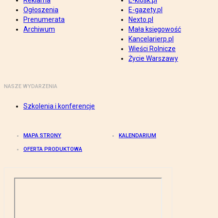
Reklama
E-kiosk.pl
Ogłoszenia
E-gazety.pl
Prenumerata
Nexto.pl
Archiwum
Mała księgowość
Kancelarierp.pl
Wieści Rolnicze
Życie Warszawy
NASZE WYDARZENIA
Szkolenia i konferencje
MAPA STRONY
KALENDARIUM
OFERTA PRODUKTOWA