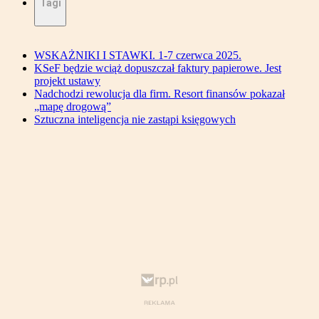
Tagi
WSKAŻNIKI I STAWKI. 1-7 czerwca 2025.
KSeF będzie wciąż dopuszczał faktury papierowe. Jest
projekt ustawy
Nadchodzi rewolucja dla firm. Resort finansów pokazał
„mapę drogową”
Sztuczna inteligencja nie zastąpi księgowych