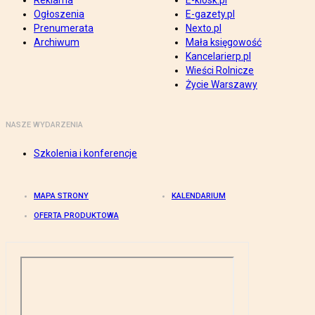
Reklama
E-kiosk.pl
Ogłoszenia
E-gazety.pl
Prenumerata
Nexto.pl
Archiwum
Mała księgowość
Kancelarierp.pl
Wieści Rolnicze
Życie Warszawy
NASZE WYDARZENIA
Szkolenia i konferencje
MAPA STRONY
KALENDARIUM
OFERTA PRODUKTOWA