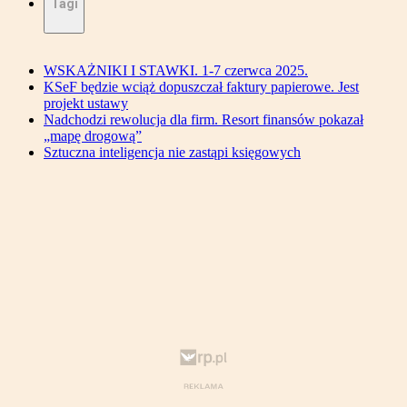
Tagi
WSKAŻNIKI I STAWKI. 1-7 czerwca 2025.
KSeF będzie wciąż dopuszczał faktury papierowe. Jest
projekt ustawy
Nadchodzi rewolucja dla firm. Resort finansów pokazał
„mapę drogową”
Sztuczna inteligencja nie zastąpi księgowych