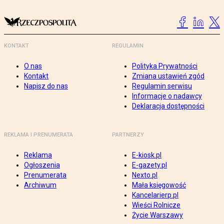
KONTAKT
REGULAMIN
O nas
Polityka Prywatności
Kontakt
Zmiana ustawień zgód
Napisz do nas
Regulamin serwisu
Informacje o nadawcy
Deklaracja dostępności
REKLAMA I PRENUMERATA
PARTNERZY
Reklama
E-kiosk.pl
Ogłoszenia
E-gazety.pl
Prenumerata
Nexto.pl
Archiwum
Mała księgowość
Kancelarierp.pl
Wieści Rolnicze
Życie Warszawy