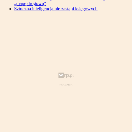
„mapę drogową”
Sztuczna inteligencja nie zastąpi księgowych