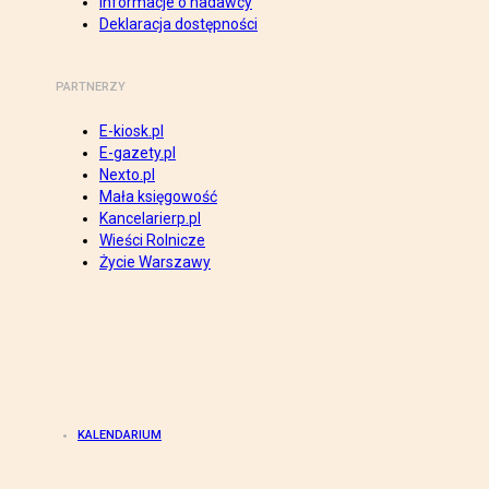
Informacje o nadawcy
Deklaracja dostępności
PARTNERZY
E-kiosk.pl
E-gazety.pl
Nexto.pl
Mała księgowość
Kancelarierp.pl
Wieści Rolnicze
Życie Warszawy
KALENDARIUM