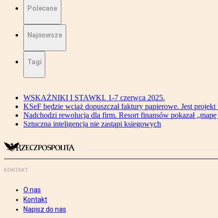
Polecane
Najnowsze
Tagi
WSKAŻNIKI I STAWKI. 1-7 czerwca 2025.
KSeF będzie wciąż dopuszczał faktury papierowe. Jest projekt
Nadchodzi rewolucja dla firm. Resort finansów pokazał „map
Sztuczna inteligencja nie zastąpi księgowych
KONTAKT
O nas
Kontakt
Napisz do nas