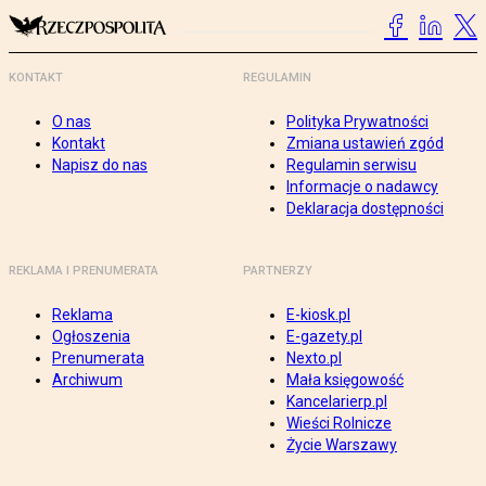
KONTAKT
REGULAMIN
O nas
Polityka Prywatności
Kontakt
Zmiana ustawień zgód
Napisz do nas
Regulamin serwisu
Informacje o nadawcy
Deklaracja dostępności
REKLAMA I PRENUMERATA
PARTNERZY
Reklama
E-kiosk.pl
Ogłoszenia
E-gazety.pl
Prenumerata
Nexto.pl
Archiwum
Mała księgowość
Kancelarierp.pl
Wieści Rolnicze
Życie Warszawy