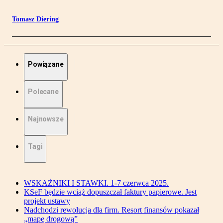
Tomasz Diering
Powiązane
Polecane
Najnowsze
Tagi
WSKAŻNIKI I STAWKI. 1-7 czerwca 2025.
KSeF będzie wciąż dopuszczał faktury papierowe. Jest
projekt ustawy
Nadchodzi rewolucja dla firm. Resort finansów pokazał
„mapę drogową”