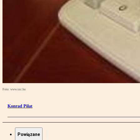
Foto: www.sxc.hu
Konrad Piłat
Powiązane