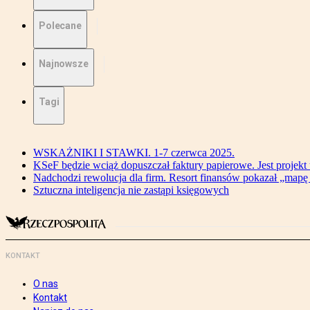
Polecane
Najnowsze
Tagi
WSKAŻNIKI I STAWKI. 1-7 czerwca 2025.
KSeF będzie wciąż dopuszczał faktury papierowe. Jest projekt
Nadchodzi rewolucja dla firm. Resort finansów pokazał „map
Sztuczna inteligencja nie zastąpi księgowych
KONTAKT
O nas
Kontakt