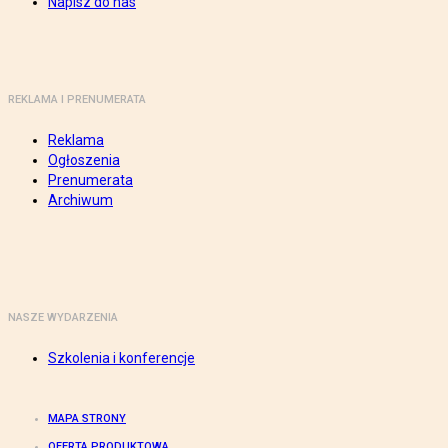
Napisz do nas
REKLAMA I PRENUMERATA
Reklama
Ogłoszenia
Prenumerata
Archiwum
NASZE WYDARZENIA
Szkolenia i konferencje
MAPA STRONY
OFERTA PRODUKTOWA