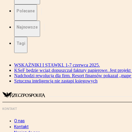
Polecane
Najnowsze
Tagi
WSKAŻNIKI I STAWKI. 1-7 czerwca 2025.
KSeF będzie wciąż dopuszczał faktury papierowe. Jest projekt
Nadchodzi rewolucja dla firm. Resort finansów pokazał „map
Sztuczna inteligencja nie zastąpi księgowych
KONTAKT
O nas
Kontakt