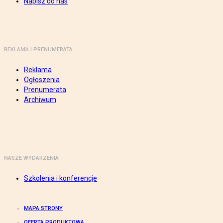
Napisz do nas
REKLAMA I PRENUMERATA
Reklama
Ogłoszenia
Prenumerata
Archiwum
NASZE WYDARZENIA
Szkolenia i konferencje
MAPA STRONY
OFERTA PRODUKTOWA