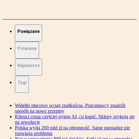
Powiązane
Polecane
Najnowsze
Tagi
Widełki płacowe wciąż rzadkością. Pracodawcy znaleźli
sposób na nowe przepisy
Klienci coraz częściej pytają AI, co kupić. Sklepy szykują się
na rewolucję
Polska wyda 200 mld zł na obronność. Same pieniądze nie
rozwiążą problemu
Nowe uprawnienia PIP już działają. Setki skarg w niespełna