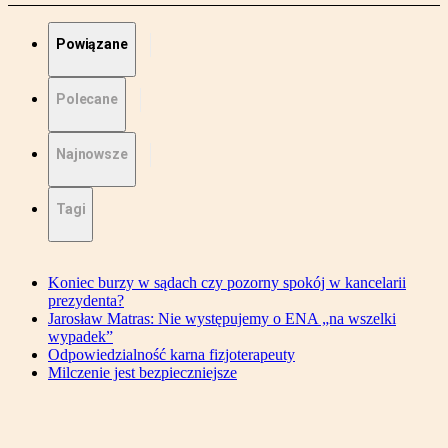
Powiązane
Polecane
Najnowsze
Tagi
Koniec burzy w sądach czy pozorny spokój w kancelarii
prezydenta?
Jarosław Matras: Nie występujemy o ENA „na wszelki
wypadek”
Odpowiedzialność karna fizjoterapeuty
Milczenie jest bezpieczniejsze