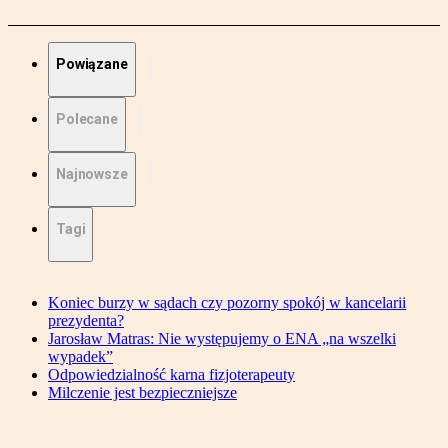
Powiązane
Polecane
Najnowsze
Tagi
Koniec burzy w sądach czy pozorny spokój w kancelarii
prezydenta?
Jarosław Matras: Nie występujemy o ENA „na wszelki
wypadek”
Odpowiedzialność karna fizjoterapeuty
Milczenie jest bezpieczniejsze