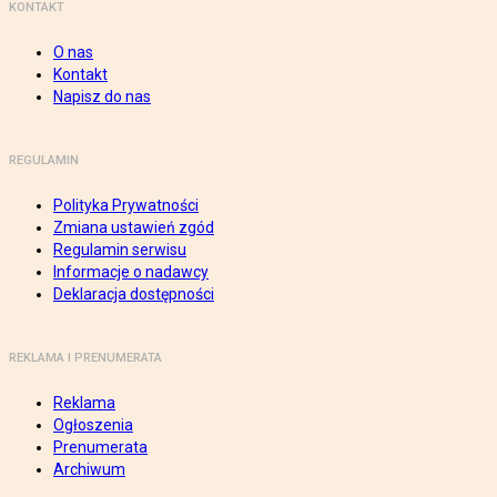
KONTAKT
O nas
Kontakt
Napisz do nas
REGULAMIN
Polityka Prywatności
Zmiana ustawień zgód
Regulamin serwisu
Informacje o nadawcy
Deklaracja dostępności
REKLAMA I PRENUMERATA
Reklama
Ogłoszenia
Prenumerata
Archiwum