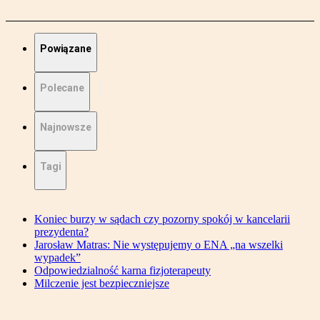
Powiązane
Polecane
Najnowsze
Tagi
Koniec burzy w sądach czy pozorny spokój w kancelarii
prezydenta?
Jarosław Matras: Nie występujemy o ENA „na wszelki
wypadek”
Odpowiedzialność karna fizjoterapeuty
Milczenie jest bezpieczniejsze