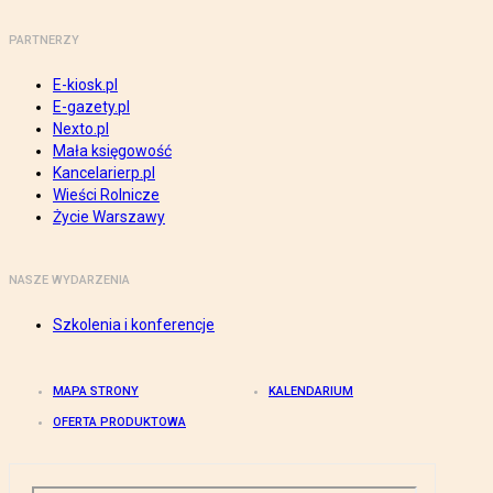
PARTNERZY
E-kiosk.pl
E-gazety.pl
Nexto.pl
Mała księgowość
Kancelarierp.pl
Wieści Rolnicze
Życie Warszawy
NASZE WYDARZENIA
Szkolenia i konferencje
MAPA STRONY
KALENDARIUM
OFERTA PRODUKTOWA