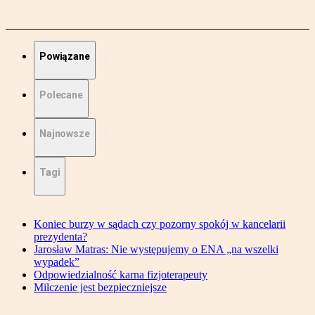
Powiązane
Polecane
Najnowsze
Tagi
Koniec burzy w sądach czy pozorny spokój w kancelarii
prezydenta?
Jarosław Matras: Nie występujemy o ENA „na wszelki
wypadek”
Odpowiedzialność karna fizjoterapeuty
Milczenie jest bezpieczniejsze