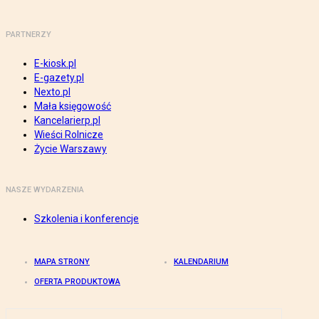
PARTNERZY
E-kiosk.pl
E-gazety.pl
Nexto.pl
Mała księgowość
Kancelarierp.pl
Wieści Rolnicze
Życie Warszawy
NASZE WYDARZENIA
Szkolenia i konferencje
MAPA STRONY
KALENDARIUM
OFERTA PRODUKTOWA