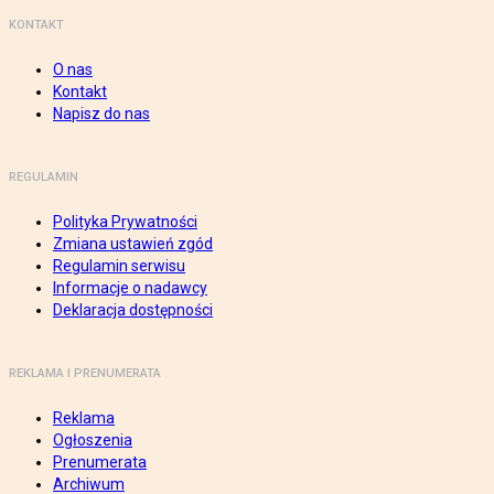
KONTAKT
O nas
Kontakt
Napisz do nas
REGULAMIN
Polityka Prywatności
Zmiana ustawień zgód
Regulamin serwisu
Informacje o nadawcy
Deklaracja dostępności
REKLAMA I PRENUMERATA
Reklama
Ogłoszenia
Prenumerata
Archiwum