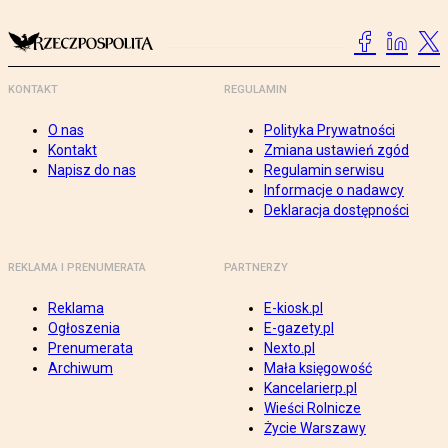
KONTAKT
REGULAMIN
O nas
Polityka Prywatności
Kontakt
Zmiana ustawień zgód
Napisz do nas
Regulamin serwisu
Informacje o nadawcy
Deklaracja dostępności
REKLAMA I PRENUMERATA
PARTNERZY
Reklama
E-kiosk.pl
Ogłoszenia
E-gazety.pl
Prenumerata
Nexto.pl
Archiwum
Mała księgowość
Kancelarierp.pl
Wieści Rolnicze
Życie Warszawy