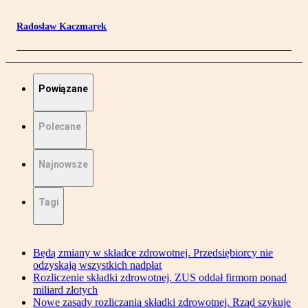
Radosław Kaczmarek
Powiązane
Polecane
Najnowsze
Tagi
Będą zmiany w składce zdrowotnej. Przedsiębiorcy nie
odzyskają wszystkich nadpłat
Rozliczenie składki zdrowotnej. ZUS oddał firmom ponad
miliard złotych
Nowe zasady rozliczania składki zdrowotnej. Rząd szykuje