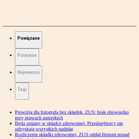
Powiązane
Polecane
Najnowsze
Tagi
Prowizja dla fotografa bez składek. ZUS: brak obowiązku
przy prawach autorskich
Będą zmiany w składce zdrowotnej. Przedsiębiorcy nie
odzyskają wszystkich nadpłat
Rozliczenie składki zdrowotnej. ZUS oddał firmom ponad