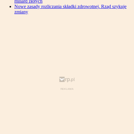
miliard złotych
Nowe zasady rozliczania składki zdrowotnej. Rząd szykuje
zmiany