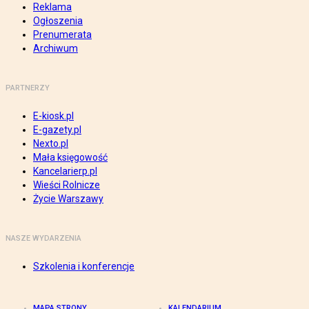
Reklama
Ogłoszenia
Prenumerata
Archiwum
PARTNERZY
E-kiosk.pl
E-gazety.pl
Nexto.pl
Mała księgowość
Kancelarierp.pl
Wieści Rolnicze
Życie Warszawy
NASZE WYDARZENIA
Szkolenia i konferencje
MAPA STRONY
KALENDARIUM