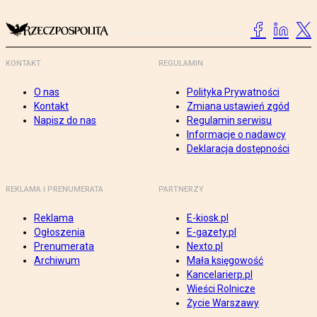
KONTAKT
REGULAMIN
O nas
Polityka Prywatności
Kontakt
Zmiana ustawień zgód
Napisz do nas
Regulamin serwisu
Informacje o nadawcy
Deklaracja dostępności
REKLAMA I PRENUMERATA
PARTNERZY
Reklama
E-kiosk.pl
Ogłoszenia
E-gazety.pl
Prenumerata
Nexto.pl
Archiwum
Mała księgowość
Kancelarierp.pl
Wieści Rolnicze
Życie Warszawy