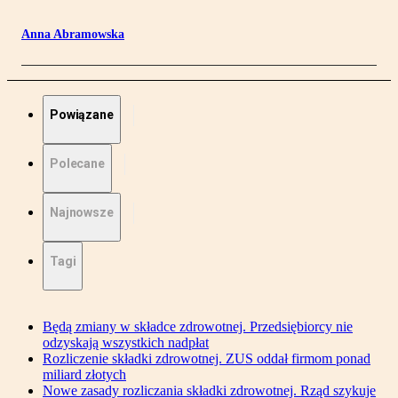
Anna Abramowska
Powiązane
Polecane
Najnowsze
Tagi
Będą zmiany w składce zdrowotnej. Przedsiębiorcy nie
odzyskają wszystkich nadpłat
Rozliczenie składki zdrowotnej. ZUS oddał firmom ponad
miliard złotych
Nowe zasady rozliczania składki zdrowotnej. Rząd szykuje