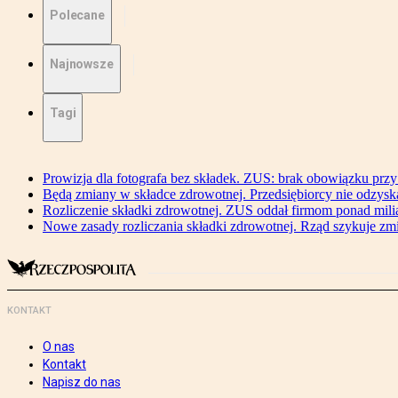
Polecane
Najnowsze
Tagi
Prowizja dla fotografa bez składek. ZUS: brak obowiązku przy
Będą zmiany w składce zdrowotnej. Przedsiębiorcy nie odzyska
Rozliczenie składki zdrowotnej. ZUS oddał firmom ponad mili
Nowe zasady rozliczania składki zdrowotnej. Rząd szykuje zm
KONTAKT
O nas
Kontakt
Napisz do nas