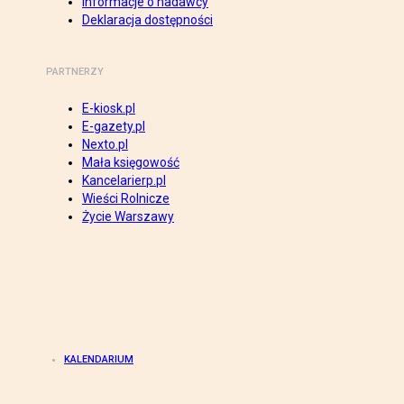
Informacje o nadawcy
Deklaracja dostępności
PARTNERZY
E-kiosk.pl
E-gazety.pl
Nexto.pl
Mała księgowość
Kancelarierp.pl
Wieści Rolnicze
Życie Warszawy
KALENDARIUM