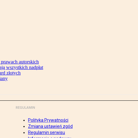
 prawach autorskich
ją wszystkich nadpłat
ard złotych
iany
REGULAMIN
Polityka Prywatności
Zmiana ustawień zgód
Regulamin serwisu