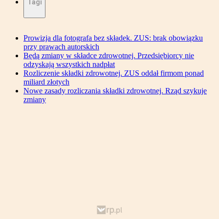
Tagi
Prowizja dla fotografa bez składek. ZUS: brak obowiązku
przy prawach autorskich
Będą zmiany w składce zdrowotnej. Przedsiębiorcy nie
odzyskają wszystkich nadpłat
Rozliczenie składki zdrowotnej. ZUS oddał firmom ponad
miliard złotych
Nowe zasady rozliczania składki zdrowotnej. Rząd szykuje
zmiany