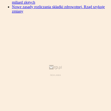
miliard złotych
Nowe zasady rozliczania składki zdrowotnej. Rząd szykuje
zmiany