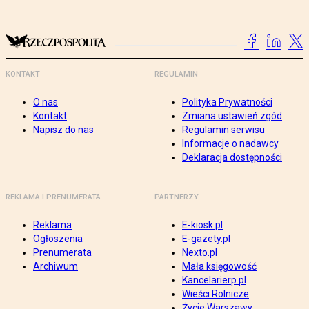
KONTAKT
REGULAMIN
O nas
Polityka Prywatności
Kontakt
Zmiana ustawień zgód
Napisz do nas
Regulamin serwisu
Informacje o nadawcy
Deklaracja dostępności
REKLAMA I PRENUMERATA
PARTNERZY
Reklama
E-kiosk.pl
Ogłoszenia
E-gazety.pl
Prenumerata
Nexto.pl
Archiwum
Mała księgowość
Kancelarierp.pl
Wieści Rolnicze
Życie Warszawy