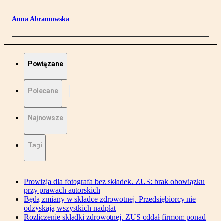
Anna Abramowska
Powiązane
Polecane
Najnowsze
Tagi
Prowizja dla fotografa bez składek. ZUS: brak obowiązku
przy prawach autorskich
Będą zmiany w składce zdrowotnej. Przedsiębiorcy nie
odzyskają wszystkich nadpłat
Rozliczenie składki zdrowotnej. ZUS oddał firmom ponad