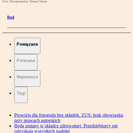
Foto: Rzeczpospolita, Tomasz Wawer
Red
Powiązane
Polecane
Najnowsze
Tagi
Prowizja dla fotografa bez składek. ZUS: brak obowiązku
przy prawach autorskich
Będą zmiany w składce zdrowotnej. Przedsiębiorcy nie
odzyskają wszystkich nadpłat