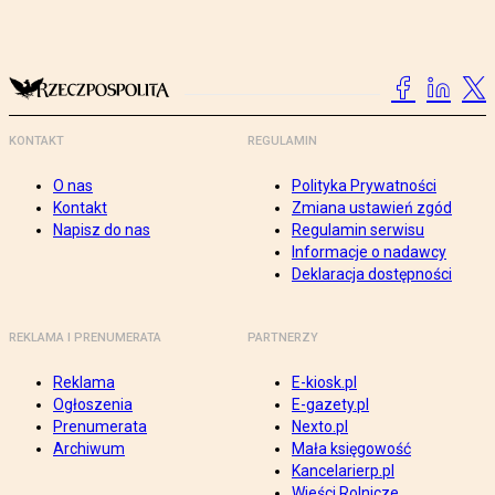
KONTAKT
REGULAMIN
O nas
Polityka Prywatności
Kontakt
Zmiana ustawień zgód
Napisz do nas
Regulamin serwisu
Informacje o nadawcy
Deklaracja dostępności
REKLAMA I PRENUMERATA
PARTNERZY
Reklama
E-kiosk.pl
Ogłoszenia
E-gazety.pl
Prenumerata
Nexto.pl
Archiwum
Mała księgowość
Kancelarierp.pl
Wieści Rolnicze