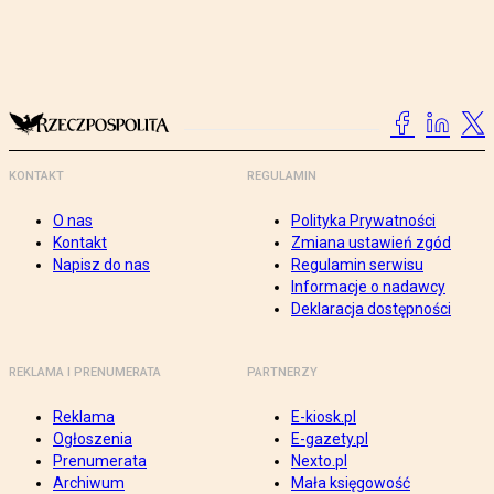
KONTAKT
REGULAMIN
O nas
Polityka Prywatności
Kontakt
Zmiana ustawień zgód
Napisz do nas
Regulamin serwisu
Informacje o nadawcy
Deklaracja dostępności
REKLAMA I PRENUMERATA
PARTNERZY
Reklama
E-kiosk.pl
Ogłoszenia
E-gazety.pl
Prenumerata
Nexto.pl
Archiwum
Mała księgowość