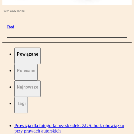
Foto: www.sxc.hu
Red
Powiązane
Polecane
Najnowsze
Tagi
Prowizja dla fotografa bez składek. ZUS: brak obowiązku
przy prawach autorskich