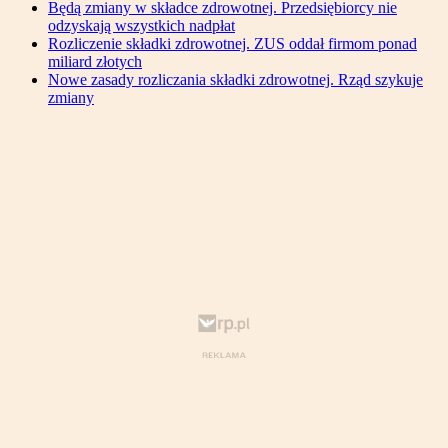
Będą zmiany w składce zdrowotnej. Przedsiębiorcy nie
odzyskają wszystkich nadpłat
Rozliczenie składki zdrowotnej. ZUS oddał firmom ponad
miliard złotych
Nowe zasady rozliczania składki zdrowotnej. Rząd szykuje
zmiany