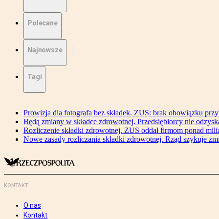
Polecane
Najnowsze
Tagi
Prowizja dla fotografa bez składek. ZUS: brak obowiązku przy
Będą zmiany w składce zdrowotnej. Przedsiębiorcy nie odzyska
Rozliczenie składki zdrowotnej. ZUS oddał firmom ponad mili
Nowe zasady rozliczania składki zdrowotnej. Rząd szykuje zm
KONTAKT
O nas
Kontakt