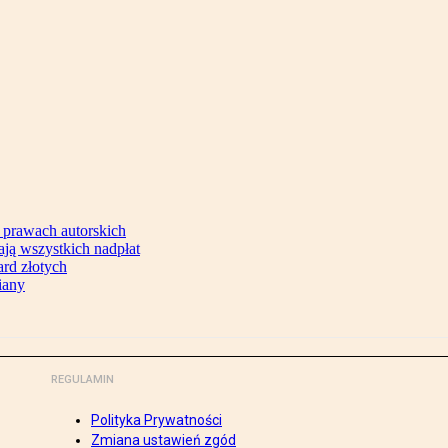
 prawach autorskich
ją wszystkich nadpłat
ard złotych
iany
REGULAMIN
Polityka Prywatności
Zmiana ustawień zgód