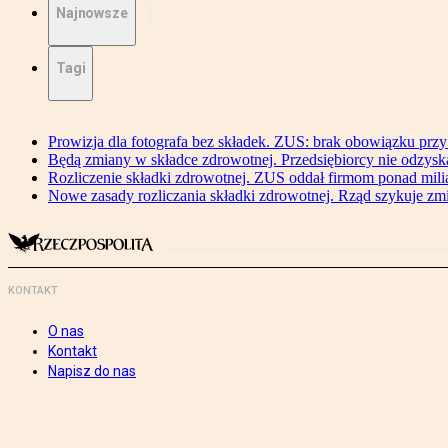
Najnowsze
Tagi
Prowizja dla fotografa bez składek. ZUS: brak obowiązku przy
Będą zmiany w składce zdrowotnej. Przedsiębiorcy nie odzyska
Rozliczenie składki zdrowotnej. ZUS oddał firmom ponad mili
Nowe zasady rozliczania składki zdrowotnej. Rząd szykuje zm
KONTAKT
O nas
Kontakt
Napisz do nas