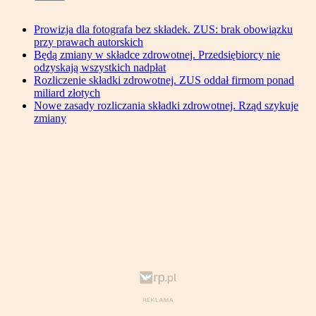
Prowizja dla fotografa bez składek. ZUS: brak obowiązku
przy prawach autorskich
Będą zmiany w składce zdrowotnej. Przedsiębiorcy nie
odzyskają wszystkich nadpłat
Rozliczenie składki zdrowotnej. ZUS oddał firmom ponad
miliard złotych
Nowe zasady rozliczania składki zdrowotnej. Rząd szykuje
zmiany