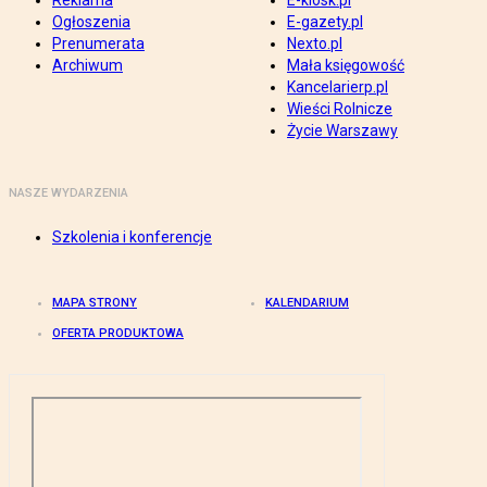
Reklama
E-kiosk.pl
Ogłoszenia
E-gazety.pl
Prenumerata
Nexto.pl
Archiwum
Mała księgowość
Kancelarierp.pl
Wieści Rolnicze
Życie Warszawy
NASZE WYDARZENIA
Szkolenia i konferencje
MAPA STRONY
KALENDARIUM
OFERTA PRODUKTOWA