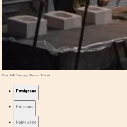
Foto: SAM/Fotorzepa, Sławomir Mielnik
Powiązane
Polecane
Najnowsze