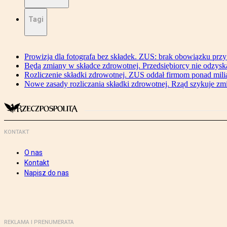
Tagi
Prowizja dla fotografa bez składek. ZUS: brak obowiązku przy
Będą zmiany w składce zdrowotnej. Przedsiębiorcy nie odzyska
Rozliczenie składki zdrowotnej. ZUS oddał firmom ponad mili
Nowe zasady rozliczania składki zdrowotnej. Rząd szykuje zm
KONTAKT
O nas
Kontakt
Napisz do nas
REKLAMA I PRENUMERATA