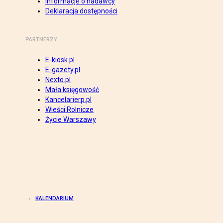
Informacje o nadawcy
Deklaracja dostępności
PARTNERZY
E-kiosk.pl
E-gazety.pl
Nexto.pl
Mała księgowość
Kancelarierp.pl
Wieści Rolnicze
Życie Warszawy
KALENDARIUM