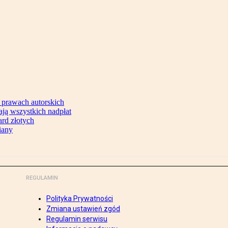
 prawach autorskich
ją wszystkich nadpłat
ard złotych
iany
REGULAMIN
Polityka Prywatności
Zmiana ustawień zgód
Regulamin serwisu