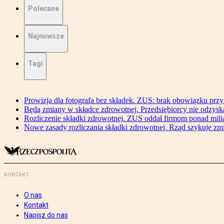
Polecane
Najnowsze
Tagi
Prowizja dla fotografa bez składek. ZUS: brak obowiązku przy
Będą zmiany w składce zdrowotnej. Przedsiębiorcy nie odzyska
Rozliczenie składki zdrowotnej. ZUS oddał firmom ponad mili
Nowe zasady rozliczania składki zdrowotnej. Rząd szykuje zm
KONTAKT
O nas
Kontakt
Napisz do nas