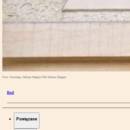
Foto: Fotorzepa, Dariusz Majgier DM Dariusz Majgier
Red
Powiązane