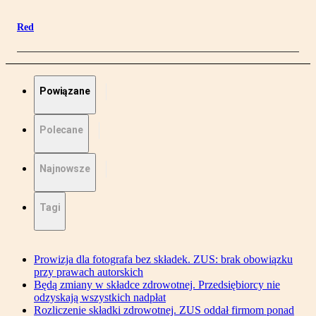
Red
Powiązane
Polecane
Najnowsze
Tagi
Prowizja dla fotografa bez składek. ZUS: brak obowiązku
przy prawach autorskich
Będą zmiany w składce zdrowotnej. Przedsiębiorcy nie
odzyskają wszystkich nadpłat
Rozliczenie składki zdrowotnej. ZUS oddał firmom ponad