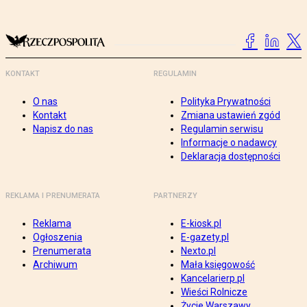
KONTAKT
REGULAMIN
O nas
Polityka Prywatności
Kontakt
Zmiana ustawień zgód
Napisz do nas
Regulamin serwisu
Informacje o nadawcy
Deklaracja dostępności
REKLAMA I PRENUMERATA
PARTNERZY
Reklama
E-kiosk.pl
Ogłoszenia
E-gazety.pl
Prenumerata
Nexto.pl
Archiwum
Mała księgowość
Kancelarierp.pl
Wieści Rolnicze
Życie Warszawy