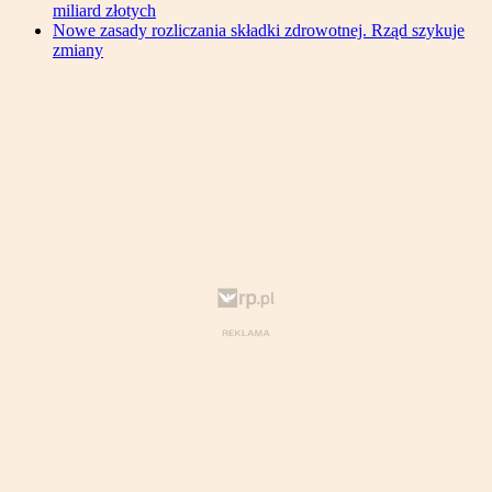
miliard złotych
Nowe zasady rozliczania składki zdrowotnej. Rząd szykuje
zmiany