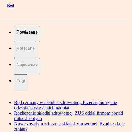
Red
Powiązane
Polecane
Najnowsze
Tagi
Będą zmiany w składce zdrowotnej. Przedsiębiorcy nie
odzyskają wszystkich nadpłat
Rozliczenie składki zdrowotnej. ZUS oddał firmom ponad
miliard złotych
Nowe zasady rozliczania składki zdrowotnej. Rząd szykuje
zmiany