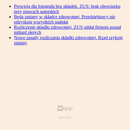
Prowizja dla fotografa bez składek. ZUS: brak obowiązku
przy prawach autorskich
Będą zmiany w składce zdrowotnej. Przedsiębiorcy nie
odzyskają wszystkich nadpłat
Rozliczenie składki zdrowotnej. ZUS oddał firmom ponad
miliard złotych
Nowe zasady rozliczania składki zdrowotnej. Rząd szykuje
zmiany