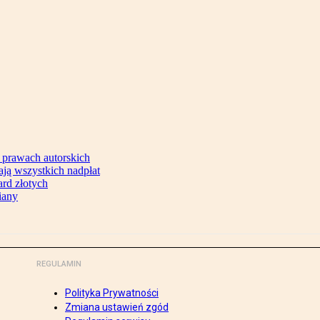
 prawach autorskich
ją wszystkich nadpłat
ard złotych
iany
REGULAMIN
Polityka Prywatności
Zmiana ustawień zgód