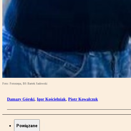
Foto: Fotorzepa, BS Bartek Sadowski
Damazy Górski
,
Igor Kościelniak
,
Piotr Kowalczuk
Powiązane