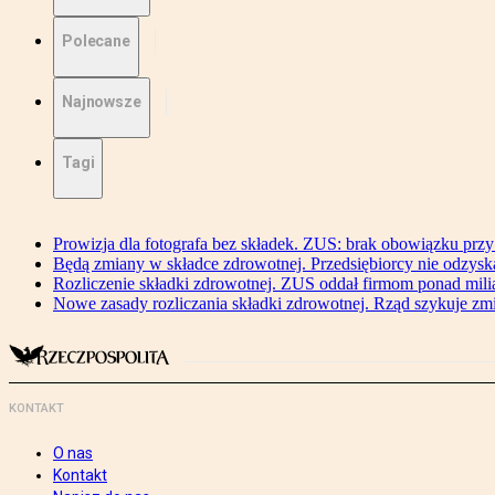
Polecane
Najnowsze
Tagi
Prowizja dla fotografa bez składek. ZUS: brak obowiązku przy
Będą zmiany w składce zdrowotnej. Przedsiębiorcy nie odzyska
Rozliczenie składki zdrowotnej. ZUS oddał firmom ponad mili
Nowe zasady rozliczania składki zdrowotnej. Rząd szykuje zm
KONTAKT
O nas
Kontakt