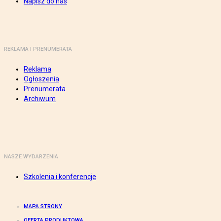
Napisz do nas
REKLAMA I PRENUMERATA
Reklama
Ogłoszenia
Prenumerata
Archiwum
NASZE WYDARZENIA
Szkolenia i konferencje
MAPA STRONY
OFERTA PRODUKTOWA