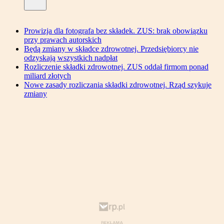
Prowizja dla fotografa bez składek. ZUS: brak obowiązku
przy prawach autorskich
Będą zmiany w składce zdrowotnej. Przedsiębiorcy nie
odzyskają wszystkich nadpłat
Rozliczenie składki zdrowotnej. ZUS oddał firmom ponad
miliard złotych
Nowe zasady rozliczania składki zdrowotnej. Rząd szykuje
zmiany