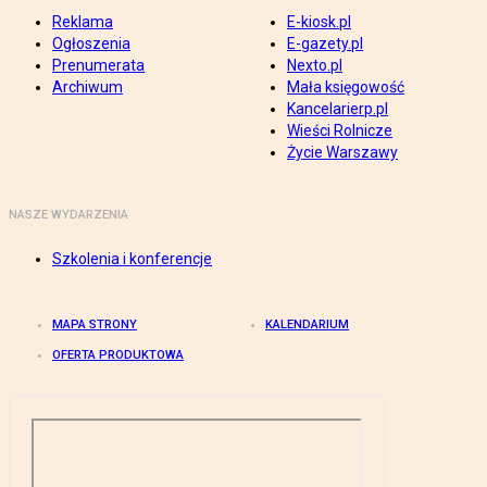
Reklama
E-kiosk.pl
Ogłoszenia
E-gazety.pl
Prenumerata
Nexto.pl
Archiwum
Mała księgowość
Kancelarierp.pl
Wieści Rolnicze
Życie Warszawy
NASZE WYDARZENIA
Szkolenia i konferencje
MAPA STRONY
KALENDARIUM
OFERTA PRODUKTOWA