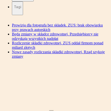
Tagi
Prowizja dla fotografa bez składek. ZUS: brak obowiązku
przy prawach autorskich
Będą zmiany w składce zdrowotnej. Przedsiębiorcy nie
odzyskają wszystkich nadpłat
Rozliczenie składki zdrowotnej. ZUS oddał firmom ponad
miliard złotych
Nowe zasady rozliczania składki zdrowotnej. Rząd szykuje
zmiany