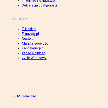
Informacje o nadawcy
Deklaracja dostępności
PARTNERZY
E-kiosk.pl
E-gazety.pl
Nexto.pl
Mała księgowość
Kancelarierp.pl
Wieści Rolnicze
Życie Warszawy
KALENDARIUM