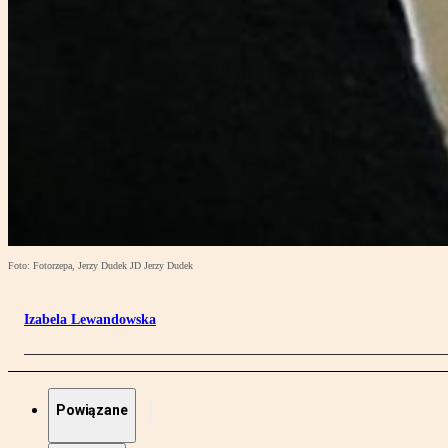
Foto: Fotorzepa, Jerzy Dudek JD Jerzy Dudek
Izabela Lewandowska
Powiązane