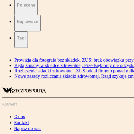
Polecane
Najnowsze
Tagi
Prowizja dla fotografa bez składek. ZUS: brak obowiązku przy
Będą zmiany w składce zdrowotnej. Przedsiębiorcy nie odzyska
Rozliczenie składki zdrowotnej. ZUS oddał firmom ponad mili
Nowe zasady rozliczania składki zdrowotnej. Rząd szykuje zm
KONTAKT
O nas
Kontakt
Napisz do nas