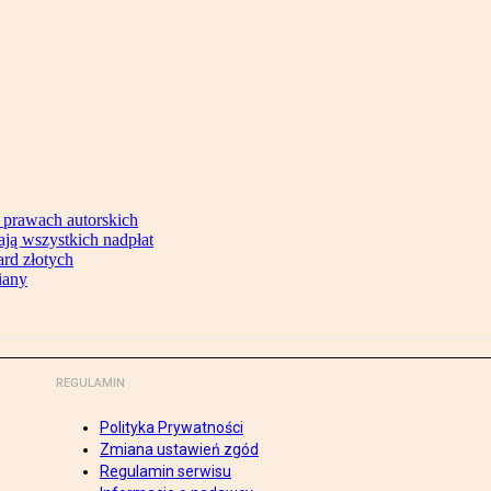
 prawach autorskich
ją wszystkich nadpłat
ard złotych
iany
REGULAMIN
Polityka Prywatności
Zmiana ustawień zgód
Regulamin serwisu