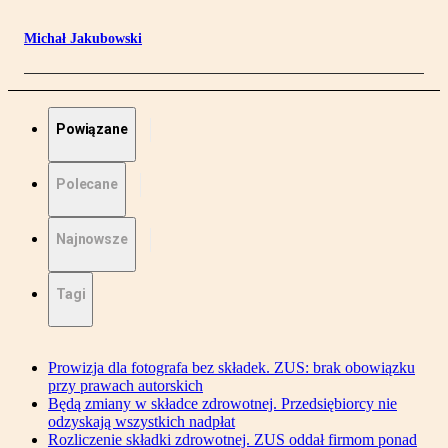
Michał Jakubowski
Powiązane
Polecane
Najnowsze
Tagi
Prowizja dla fotografa bez składek. ZUS: brak obowiązku
przy prawach autorskich
Będą zmiany w składce zdrowotnej. Przedsiębiorcy nie
odzyskają wszystkich nadpłat
Rozliczenie składki zdrowotnej. ZUS oddał firmom ponad