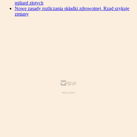
miliard złotych
Nowe zasady rozliczania składki zdrowotnej. Rząd szykuje
zmiany