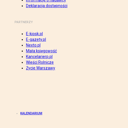
Informacje o nadawcy
Deklaracja dostępności
PARTNERZY
E-kiosk.pl
E-gazety.pl
Nexto.pl
Mała księgowość
Kancelarierp.pl
Wieści Rolnicze
Życie Warszawy
KALENDARIUM