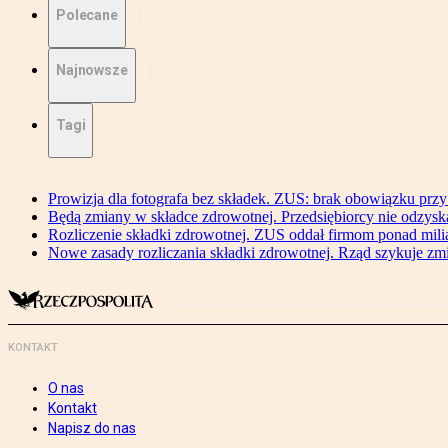
Polecane
Najnowsze
Tagi
Prowizja dla fotografa bez składek. ZUS: brak obowiązku przy
Będą zmiany w składce zdrowotnej. Przedsiębiorcy nie odzyska
Rozliczenie składki zdrowotnej. ZUS oddał firmom ponad mili
Nowe zasady rozliczania składki zdrowotnej. Rząd szykuje zm
KONTAKT
O nas
Kontakt
Napisz do nas