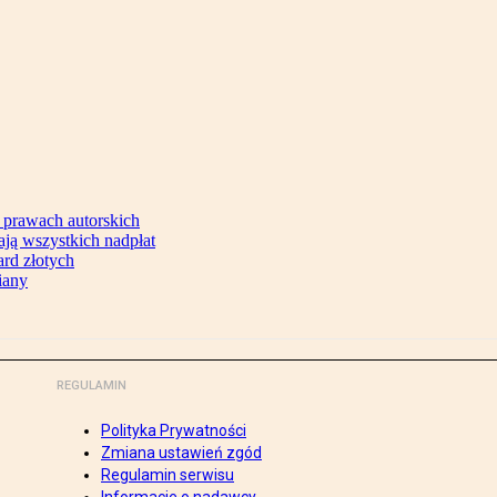
 prawach autorskich
ją wszystkich nadpłat
ard złotych
iany
REGULAMIN
Polityka Prywatności
Zmiana ustawień zgód
Regulamin serwisu