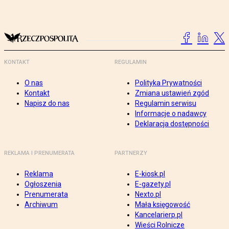
KONTAKT
REGULAMIN
O nas
Polityka Prywatności
Kontakt
Zmiana ustawień zgód
Napisz do nas
Regulamin serwisu
Informacje o nadawcy
Deklaracja dostępności
REKLAMA I PRENUMERATA
PARTNERZY
Reklama
E-kiosk.pl
Ogłoszenia
E-gazety.pl
Prenumerata
Nexto.pl
Archiwum
Mała księgowość
Kancelarierp.pl
Wieści Rolnicze