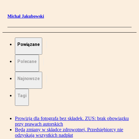
Michał Jakubowski
Powiązane
Polecane
Najnowsze
Tagi
Prowizja dla fotografa bez składek. ZUS: brak obowiązku
przy prawach autorskich
Będą zmiany w składce zdrowotnej. Przedsiębiorcy nie
odzyskają wszystkich nadpłat