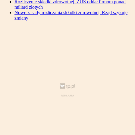
Rozliczenie składki zdrowotnej. ZUS oddał firmom ponad
miliard złotych
Nowe zasady rozliczania składki zdrowotnej. Rząd szykuje
zmiany